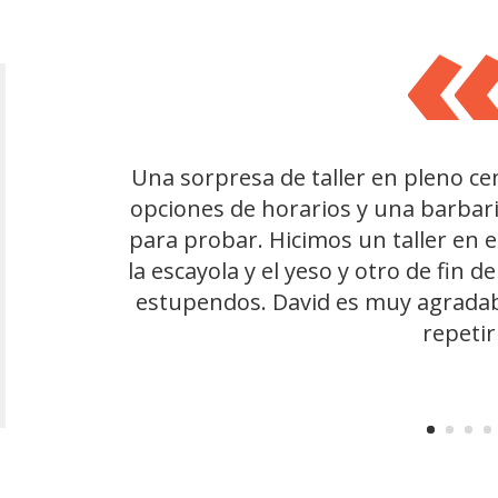
Una sorpresa de taller en pleno ce
Un lugar para desconectar y dar ri
opciones de horarios y una barbari
para potenciar tu creatividad en 
para probar. Hicimos un taller en 
persona maravillosa, te guía en tus
la escayola y el yeso y otro de fin
mejor de ti: simpático, 
estupendos. David es muy agradabl
Si empiezas de cero cuando termin
repetir
¿Y yo he sido capaz d
En definitiva el Arquetipo es un
encontrarte a tí mismo, 