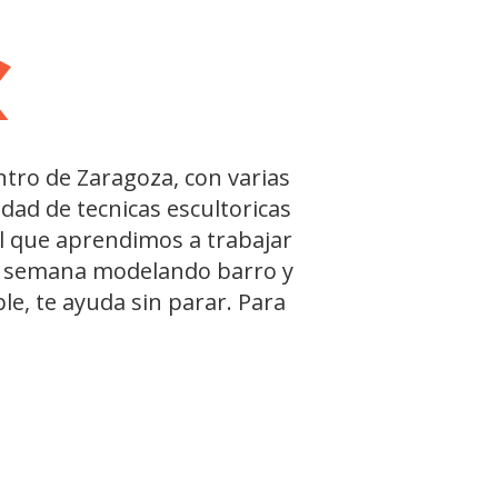
«
ntro de Zaragoza, con varias
enda suelta a tu yo interior
dad de tecnicas escultoricas
buen ambiente. David es una
el que aprendimos a trabajar
 proyectos y hace que des lo
 de semana modelando barro y
culto y empático.
e, te ayuda sin parar. Para
es tu primera obra pensarás
e crear ésto?.
 lugar para descubrirte y
muy… «terapéutico»