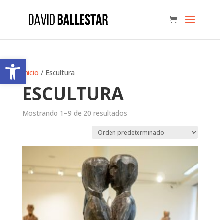
Skip
to
content
Abrir barra de herramientas
Inicio
/ Escultura
ESCULTURA
Mostrando 1–9 de 20 resultados